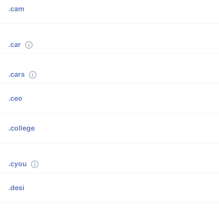
.cam
.car
.cars
.ceo
.college
.cyou
.desi