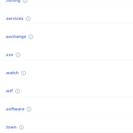
.fishing
.services
.exchange
.xxx
.watch
.wtf
.software
.town